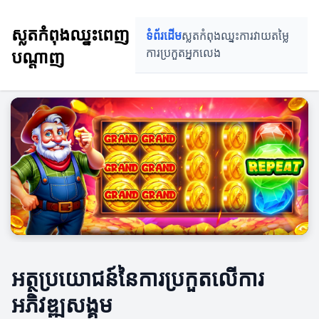
ស្លតកំពុងឈ្នះពេញ
ទំព័រដើម
ស្លតកំពុងឈ្នះ
ការវាយតម្លៃ
បណ្តាញ
ការប្រកួត
អ្នកលេង
អត្ថប្រយោជន៍នៃការប្រកួតលើការ
អភិវឌ្ឍសង្គម