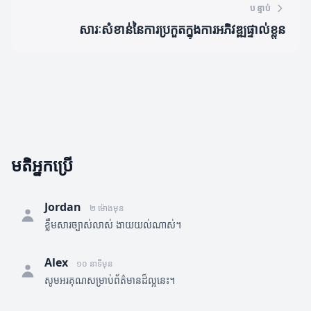
បន្ទាប់
សារៈសំខាន់នៃការប្រកួតក្នុងការអភិវឌ្ឍផ្ទាល់ខ្លួន
មតិអ្នកប្រើ
Jordan
២ ម៉ោងមុន
ខ្លឹមសារច្បាស់លាស់ ងាយយល់ណាស់។
Alex
១០ នាទីមុន
សូមអរគុណសម្រាប់ព័ត៌មានដ៏ល្អនេះ។