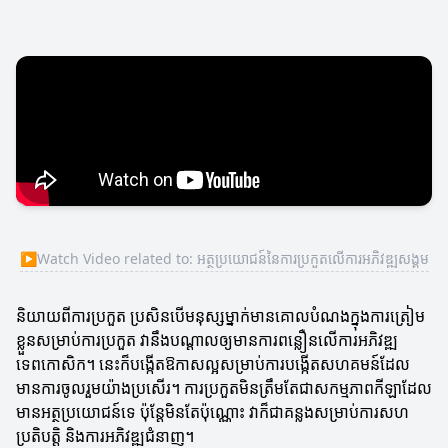
▶
Watch Video related to: អត្ថប្រយោជន៍នៃការប្រកួតលើការអភិវឌ្ឍសង្គម
និយាយពីការប្រកួត ប្រសិនបើមនុស្សម្នាក់មានគោលបំណងក្នុងការត្រៀម
ខ្លួនសម្រាប់ការប្រកួត វានឹងបណ្ដាលឲ្យមានការពន្លឿនលើការអភិវឌ្ឍ
ទេពកោសិក។ នេះក៏បង្កើតឱកាសល្អសម្រាប់ការបង្កើតសហគមន៍ដែល
មានការចូលរួមយ៉ាងប្រសើរ។ ការប្រកួតមិនត្រឹមតែជាសកម្មភាពកីឡាដែល
មានអត្ថប្រយោជន៍ទេ ប៉ុន្តែមិនតែប៉ុណ្ណោះ វាក៏ជាគន្លងសម្រាប់ការសហ
ប្រតិបត្តិ និងការអភិវឌ្ឍជំនាញ។