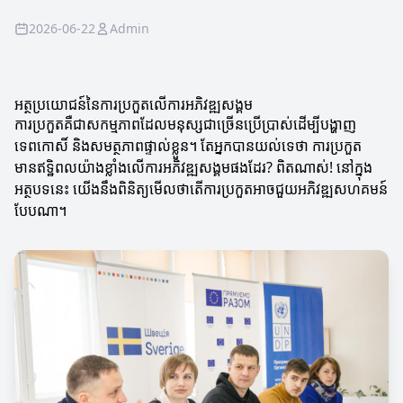
2026-06-22
Admin
អត្ថប្រយោជន៍នៃការប្រកួតលើការអភិវឌ្ឍសង្គម
ការប្រកួតគឺជាសកម្មភាពដែលមនុស្សជាច្រើនប្រើប្រាស់ដើម្បីបង្ហាញ
ទេពកោសិ៍ និងសមត្ថភាពផ្ទាល់ខ្លួន។ តែអ្នកបានយល់ទេថា ការប្រកួត
មានឥទ្ឋិពលយ៉ាងខ្លាំងលើការអភិវឌ្ឍសង្គមផងដែរ? ពិតណាស់! នៅក្នុង
អត្ថបទនេះ យើងនឹងពិនិត្យមើលថាតើការប្រកួតអាចជួយអភិវឌ្ឍសហគមន៍
បែបណា។