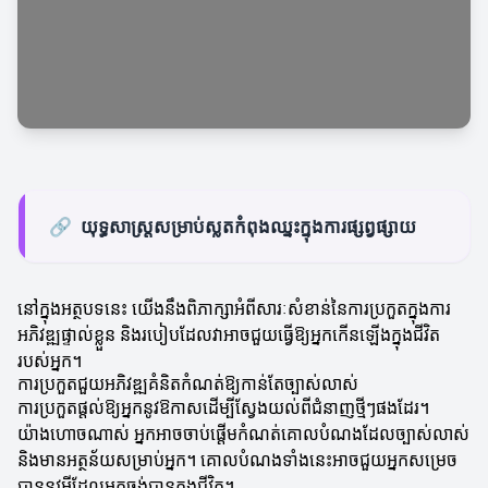
🔗
យុទ្ធសាស្ត្រសម្រាប់ស្លតកំពុងឈ្នះក្នុងការផ្សព្វផ្សាយ
នៅក្នុងអត្ថបទនេះ យើងនឹងពិភាក្សាអំពីសារៈសំខាន់នៃការប្រកួតក្នុងការ
អភិវឌ្ឍផ្ទាល់ខ្លួន និងរបៀបដែលវាអាចជួយធ្វើឱ្យអ្នកកើនឡើងក្នុងជីវិត
របស់អ្នក។
ការប្រកួតជួយអភិវឌ្ឍគំនិតកំណត់ឱ្យកាន់តែច្បាស់លាស់
ការប្រកួតផ្តល់ឱ្យអ្នកនូវឱកាសដើម្បីស្វែងយល់ពីជំនាញថ្មីៗផងដែរ។
យ៉ាងហោចណាស់ អ្នកអាចចាប់ផ្តើមកំណត់គោលបំណងដែលច្បាស់លាស់
និងមានអត្ថន័យសម្រាប់អ្នក។ គោលបំណងទាំងនេះអាចជួយអ្នកសម្រេច
បាននូវអ្វីដែលអ្នកចង់បានក្នុងជីវិត។