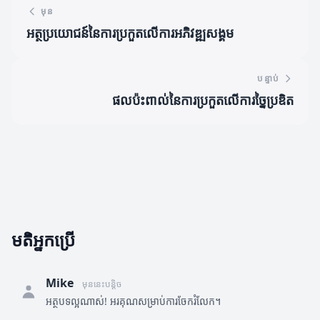
មុន
អត្ថប្រយោជន៍នៃការប្រកួតលើការអភិវឌ្ឍសង្គម
បន្ទាប់
ផលប៉ះពាល់នៃការប្រកួតលើការច្នៃប្រឌិត
មតិអ្នកប្រើ
Mike
មុននេះបន្តិច
អត្ថបទល្អណាស់! អរគុណសម្រាប់ការចែករំលែក។