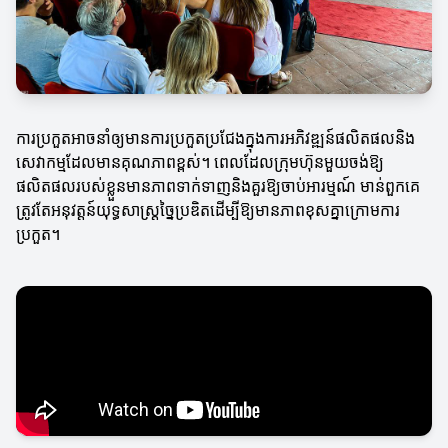
ការប្រកួតអាចនាំឲ្យមានការប្រកួតប្រជែងក្នុងការអភិវឌ្ឍន៍ផលិតផលនិង
សេវាកម្មដែលមានគុណភាពខ្ពស់។ ពេលដែលក្រុមហ៊ុនមួយចង់ឱ្យ
ផលិតផលរបស់ខ្លួនមានភាពទាក់ទាញនិងគួរឱ្យចាប់អារម្មណ៍ មាន់ពួកគេ
ត្រូវតែអនុវត្តន៍យុទ្ធសាស្ត្រច្នៃប្រឌិតដើម្បីឱ្យមានភាពខុសគ្នាក្រោមការ
ប្រកួត។