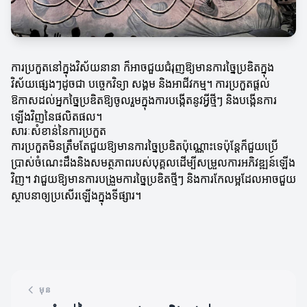
ការប្រកួតនៅក្នុងវិស័យនានា ក៏អាចជួយជំរុញឱ្យមានការច្នៃប្រឌិតក្នុង
វិស័យផ្សេងៗដូចជា បច្ចេកវិទ្យា សង្គម និងអាជីវកម្ម។ ការប្រកួតផ្តល់
ឱកាសដល់អ្នកច្នៃប្រឌិតឱ្យចូលរួមក្នុងការបង្កើតនូវអ្វីថ្មីៗ និងបង្កើនការ
ឡើងវិញនៃផលិតផល។
សារៈសំខាន់នៃការប្រកួត
ការប្រកួតមិនត្រឹមតែជួយឱ្យមានការច្នៃប្រឌិតប៉ុណ្ណោះទេប៉ុន្តែក៏ជួយប្រើ
ប្រាស់ចំណេះដឹងនិងសមត្ថភាពរបស់បុគ្គលដើម្បីសម្រួលការអភិវឌ្ឍន៍ឡើង
វិញ។ វាជួយឱ្យមានការបង្រួមការច្នៃប្រឌិតថ្មីៗ និងការកែលម្អដែលអាចជួយ
ស្ថាបនាឲ្យប្រសើរឡើងក្នុងទីផ្សារ។
មុន