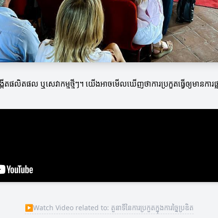
ង្កើតផលិតផល ឬសេវាកម្មថ្មីៗ។ យើងអាចមើលឃើញថាការប្រកួតធ្វើឲ្យមានការផ្លាស់ប្
▶
Watch Video related to: តួនាទីនៃការប្រកួតក្នុងការច្នៃប្រឌិត