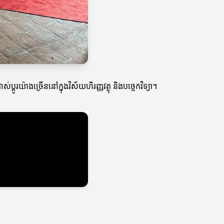
ដូរយ៉ាងច្រើននៅក្នុងវិស័យហិរញ្ញវត្ថុ និងបច្ចេកវិទ្យា។