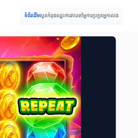
ទំព័រដើម
ស្លតកំពុងឈ្នះ
ការវាយតម្លៃ
ការប្រកួត
អ្នកលេង