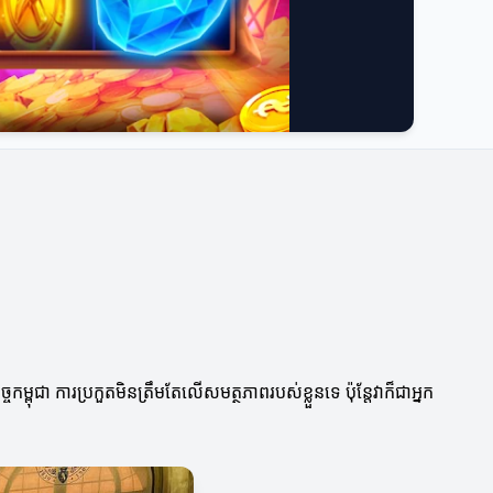
ម្ពុជា ការប្រកួតមិនត្រឹមតែលើសមត្ថភាពរបស់ខ្លួនទេ ប៉ុន្តែវាក៏ជាអ្នក