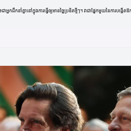
នកដឹកនាំគ្នានៅក្នុងការធ្វើឲ្យមានច្នៃប្រឌិតថ្មីៗ។ វាជាផ្នែកមួយនៃការបង្កើតឱ