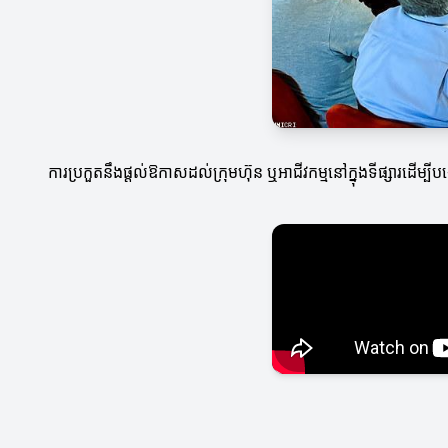
ការប្រកួតនឹងផ្តល់ឱកាសដល់ក្រុមហ៊ុន ឬអាជីវកម្មនៅក្នុងទីផ្សារដើម្បីប