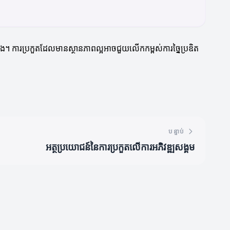
ឡើង។ ការប្រកួតដែលមានស្ថានភាពល្អអាចជួយលើកកម្ពស់ការច្នៃប្រឌិត
បន្ទាប់
អត្ថប្រយោជន៍នៃការប្រកួតលើការអភិវឌ្ឍសង្គម