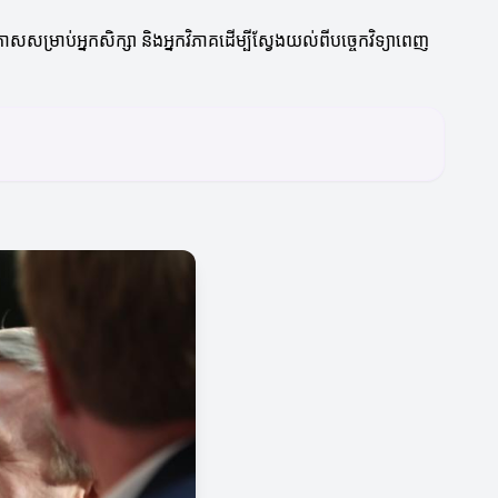
កាសសម្រាប់អ្នកសិក្សា និងអ្នកវិភាគដើម្បីស្វែងយល់ពីបច្ចេកវិទ្យាពេញ