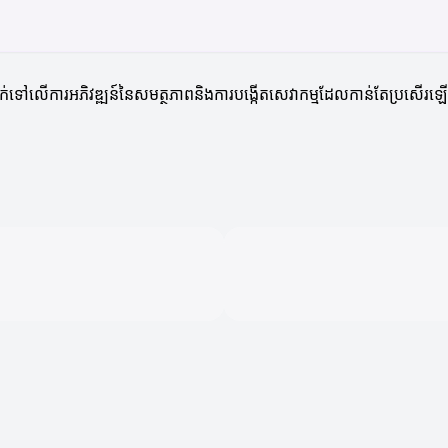
ុកដាក់ទៅលើការអភិវឌ្ឍន៍នៃសមត្ថភាពនិងការបង្កើតសេវាកម្មដែលកាន់តែប្រសើរ