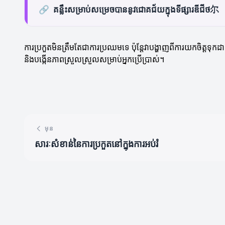
🔗
គន្លឹះសម្រាប់សម្រេចបាននូវជោគជ័យក្នុងទីផ្សារឌីជីថ尔
ការប្រកួតមិនត្រឹមតែជាការប្រឈមទេ ប៉ុន្តែវាបង្ហាញពីការយកចិត្តទ
និងបង្កើនភាពស្រួលស្រួលសម្រាប់អ្នកប្រើប្រាស់។
មុន
សារៈសំខាន់នៃការប្រកួតនៅក្នុងការអប់រំ