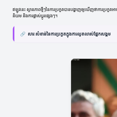
ឥឡូវនេះ ស្ថានភាពថ្មីៗនៃការប្រកួតបានបង្ហាញឲ្យឃើញថាការប្រកួតអាចជាអ្
និយម និងការផ្លាស់ប្តូរផ្សេងៗ។
🔗
សារៈសំខាន់នៃការប្រកួតក្នុងការលូតលាស់ផ្នែកសង្គម