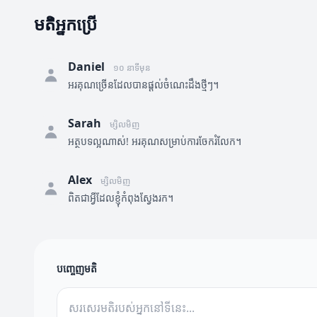
មតិអ្នកប្រើ
Daniel
១០ នាទីមុន
អរគុណច្រើនដែលបានផ្តល់ចំណេះដឹងថ្មីៗ។
Sarah
ម្សិលមិញ
អត្ថបទល្អណាស់! អរគុណសម្រាប់ការចែករំលែក។
Alex
ម្សិលមិញ
ពិតជាអ្វីដែលខ្ញុំកំពុងស្វែងរក។
បញ្ចេញមតិ