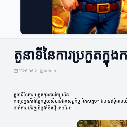
តួនាទីនៃការប្រកួតក្នុងកា
2026-06-21
Admin
តួនាទីនៃការប្រកួតក្នុងការច្នៃប្រឌិត
ការប្រកួតគឺជាផ្នែកមួយសំខាន់នៃសេដ្ឋកិច្ច និងសង្គម។ វាមានឥទ្ធិពលយ៉ា
ចាត់ការអភិវឌ្ឍន៍នូវគំនិតថ្មីៗផងដែរ។