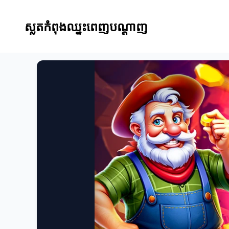
ស្លតកំពុងឈ្នះពេញបណ្តាញ