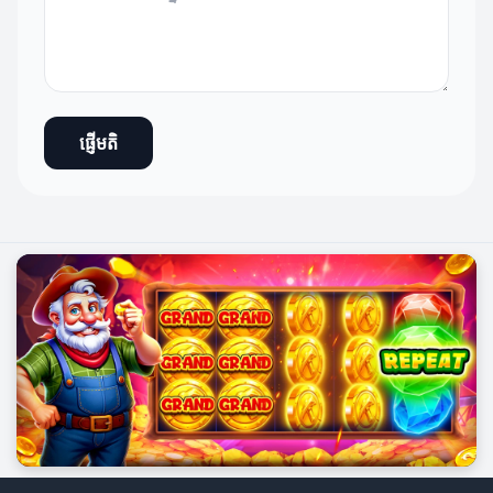
ផ្ញើមតិ