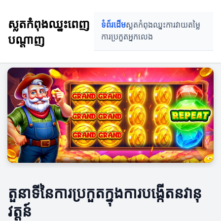
ស្លតកំពុងឈ្នះពេញ
ទំព័រដើម
ស្លតកំពុងឈ្នះ
ការវាយតម្លៃ
បណ្តាញ
ការប្រកួត
អ្នកលេង
តួនាទីនៃការប្រកួតក្នុងការបង្កើតនវានុ
វត្តន៍