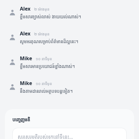
Alex
២ ម៉ោងមុន
ខ្លឹមសារច្បាស់លាស់ ងាយយល់ណាស់។
Alex
២ ម៉ោងមុន
សូមអរគុណសម្រាប់ព័ត៌មានដ៏ល្អនេះ។
Mike
១០ នាទីមុន
ខ្លឹមសារមានប្រយោជន៍ខ្លាំងណាស់។
Mike
១០ នាទីមុន
នឹងតាមដានរាល់អត្ថបទបន្តទៀត។
បញ្ចេញមតិ