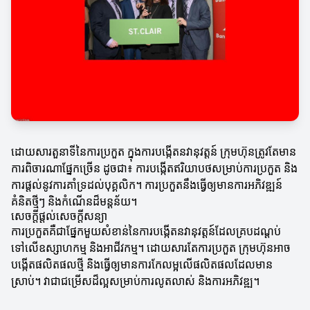
ដោយសារ​តួនាទី​នៃការប្រកួត ក្នុងការបង្កើតនវានុវត្តន៍ ក្រុមហ៊ុនត្រូវតែមាន
ការពិចារណាផ្នែកច្រើន ដូចជា៖ ការបង្កើតឥរិយាបថសម្រាប់ការប្រកួត និង
ការផ្តល់នូវការគាំទ្រដល់បុគ្គលិក។ ការប្រកួតនឹងធ្វើឲ្យមានការអភិវឌ្ឍន៍
គំនិតថ្មីៗ និងកំណើនដ៏មន្ដន័យ។
សេចក្តីផ្តល់សេចក្តីសន្យា
ការប្រកួតគឺជាផ្នែកមួយសំខាន់នៃការបង្កើតនវានុវត្តន៍ដែលគ្របដណ្តប់
ទៅលើឧស្សាហកម្ម និងអាជីវកម្ម។ ដោយសារតែការប្រកួត ក្រុមហ៊ុនអាច
បង្កើតផលិតផលថ្មី និងធ្វើឲ្យមានការកែលម្អលើផលិតផលដែលមាន
ស្រាប់។ វាជាជម្រើសដ៏ល្អសម្រាប់ការលូតលាស់ និងការអភិវឌ្ឍ។