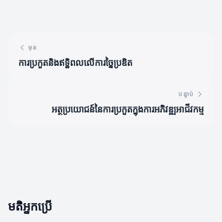
មុន
ការប្រកួតនិងឥទ្ឋិពលលើការច្នៃប្រឌិត
បន្ទាប់
អត្ថប្រយោជន៍នៃការប្រកួតក្នុងការអភិវឌ្ឍអាជីវកម្ម
មតិអ្នកប្រើ