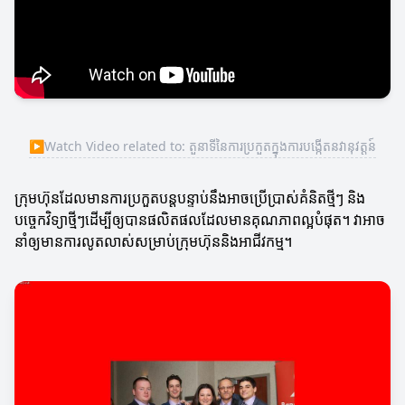
▶
Watch Video related to: តួនាទីនៃការប្រកួតក្នុងការបង្កើតនវានុវត្តន៍
ក្រុមហ៊ុនដែលមានការប្រកួតបន្តបន្ទាប់នឹងអាចប្រើប្រាស់គំនិតថ្មីៗ និង
បច្ចេកវិទ្យាថ្មីៗដើម្បីឲ្យបានផលិតផលដែលមានគុណភាពល្អបំផុត។ វាអាច
នាំឲ្យមានការលូតលាស់សម្រាប់ក្រុមហ៊ុននិងអាជីវកម្ម។