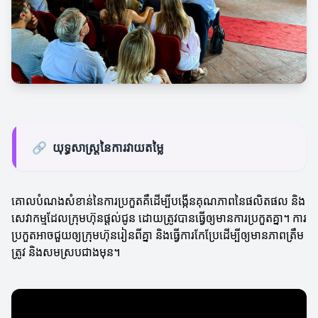
🔗
យុទ្ធសាស្ត្រនៃការវាយតម្លៃ
គោលបំណងសំខាន់នៃការប្រកួតគឺដើម្បីបង្កើនគុណភាពនៃផលិតផល និង
សេវាកម្មដែលក្រុមហ៊ុនផ្តល់ជូន ដោយត្រូវបានធ្វើឲ្យមានការប្រកួតគ្នា។ ការ
ប្រកួតអាចជួយឲ្យក្រុមហ៊ុនរៀនពីគ្នា និងធ្វើការកែប្រែដើម្បីឲ្យមានភាពត្រឹម
ត្រូវ និងសមស្របជាងមុន។