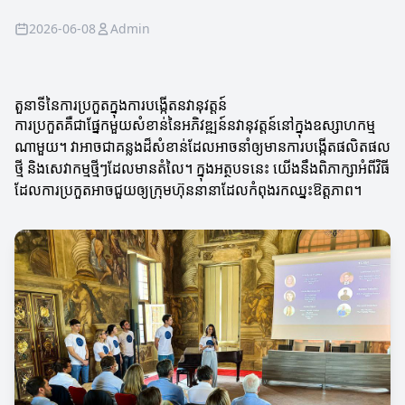
2026-06-08
Admin
តួនាទីនៃការប្រកួតក្នុងការបង្កើតនវានុវត្តន៍
ការប្រកួតគឺជាផ្នែកមួយសំខាន់នៃអភិវឌ្ឍន៍នវានុវត្តន៍នៅក្នុងឧស្សាហកម្ម
ណាមួយ។ វាអាចជាគន្លងដ៏សំខាន់ដែលអាចនាំឲ្យមានការបង្កើតផលិតផល
ថ្មី និងសេវាកម្មថ្មីៗដែលមានតំលៃ។ ក្នុងអត្ថបទនេះ យើងនឹងពិភាក្សាអំពីវិធី
ដែលការប្រកួតអាចជួយឲ្យក្រុមហ៊ុននានាដែលកំពុងរកឈ្នះឱត្តភាព។