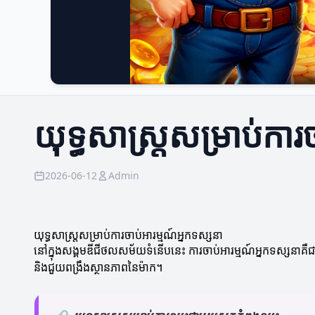
យុទ្ធសាស្ត្រសម្រាប់ការ
2026-06-12
Admin
យុទ្ធសាស្ត្រសម្រាប់ការចាប់អារម្មណ៍អ្នកទស្សនា
នៅក្នុងសង្គមឌីជីថលសម័យទំនើបនេះ ការចាប់អារម្មណ៍អ្នកទស្សនាគឺជ
និងជួយពង្រឹងស្ថានភាពនៃម៉ាក។