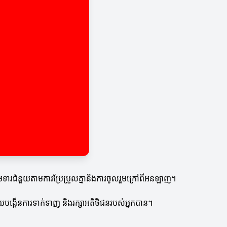
ាមទារជំនួយតាមការប្រែប្រួលគ្នានិងការចូលរួមក្រៅពីអនឡាញ។
ួយបង្កើនការទាក់ទាញ និងរក្សាអតិថិជនរបស់អ្នកបាន។