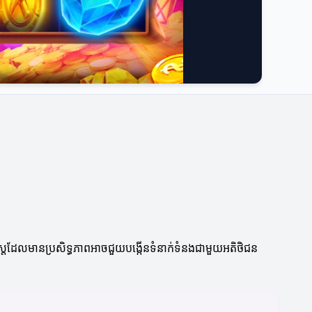
ស្ត្រដែលមានប្រសិទ្ធភាពអាចជួយបង្កើនទំនាក់ទំនងជាមួយអតិថិជន