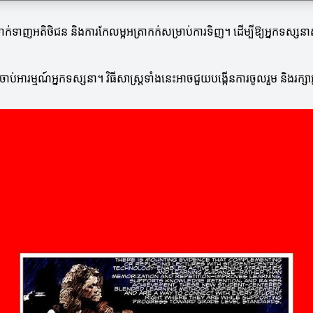
ាក់ទាញអតិថិជន និងការកែលម្អអត្រាកក់សម្រាប់ការទិញ។ ដើម្បីឱ្យអ្នកទស្សនា
រចាប់អារម្មណ៍អ្នកទស្សនា។ វិធីសាស្ត្រទាំងនេះអាចជួយបង្កើនការចូលរួម និងរក្