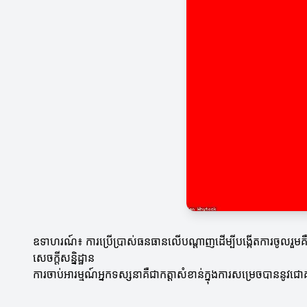
ឧទាហរណ៍៖ ការប្រើប្រាស់ធនធានលើបណ្តាញដើម្បីបង្កើតការចូលរួមគឺជា
សេចក្ដីសន្និដ្ឋាន
ការចាប់អារម្មណ៍អ្នកទស្សនាគឺជាកត្តាសំខាន់ក្នុងការសម្រេចបាននូវ