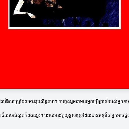
វិធីសាស្ត្រដែលមានប្រសិទ្ធភាព។ ការចូលរួមជាមួយអ្នកប្រើប្រាស់របស់អ្នកទ
ជោគជ័យរបស់ស្លតកំពុងឈ្នះ។ ដោយអនុវត្តយុទ្ធសាស្ត្រដែលបានអនុម័ត អ្នកអាចជ