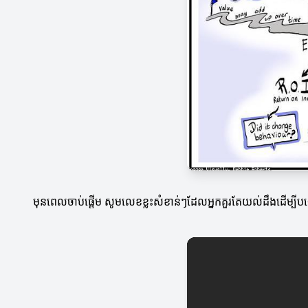
មុនពេលចាប់ផ្តើម សូមលេខខ្លះសំខាន់ៗដែលអ្នកគួរតែយល់ដឹងដើម្បីបង្កើន