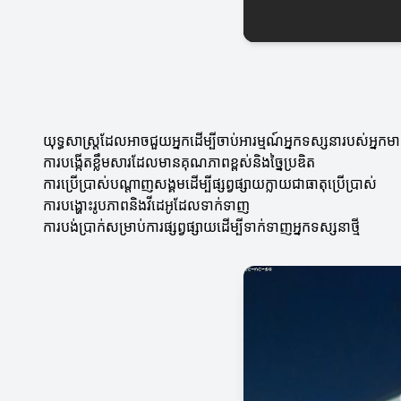
យុទ្ធសាស្ត្រដែលអាចជួយអ្នកដើម្បីចាប់អារម្មណ៍អ្នកទស្សនារបស់អ្នក
ការបង្កើតខ្លឹមសារដែលមានគុណភាពខ្ពស់និងច្នៃប្រឌិត
ការប្រើប្រាស់បណ្តាញសង្គមដើម្បីផ្សព្វផ្សាយក្លាយជាធាតុប្រើប្រាស់
ការបង្ហោះរូបភាពនិងវីដេអូដែលទាក់ទាញ
ការបង់ប្រាក់សម្រាប់ការផ្សព្វផ្សាយដើម្បីទាក់ទាញអ្នកទស្សនាថ្មី