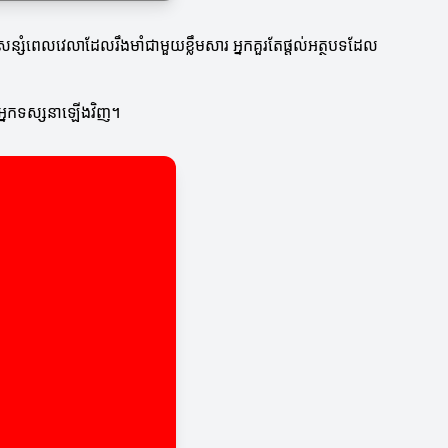
សន្សំពេលវេលាដែលរឹងមាំជាមួយខ្លឹមសារ អ្នកគួរតែផ្តល់អត្ថបទដែល
សាអ្នកទស្សនាឡើងវិញ។