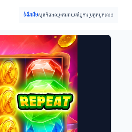
ទំព័រដើម
ស្លតកំពុងឈ្នះ
ការវាយតម្លៃ
ការប្រកួត
អ្នកលេង