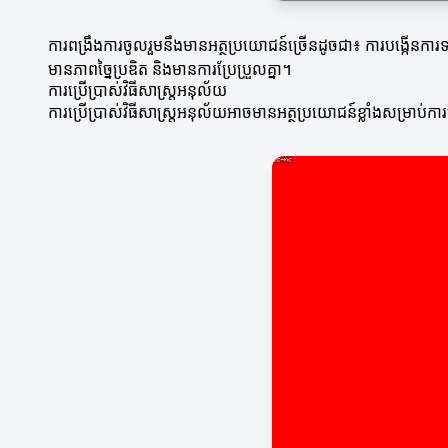
ការពង្រឹងការចូលរួមនឹងមានអត្ថប្រយោជន៍ច្រើនដូចជា៖ ការបង្កើនការទ
មានភាពច្នៃប្រឌិត និងមានការប្រែប្រួលគ្នា។
ការប្រើប្រាស់វិធីសាស្ត្រអនុល័យ
ការប្រើប្រាស់វិធីសាស្ត្រអនុល័យអាចមានអត្ថប្រយោជន៍ខ្លាំងសម្រាប់កា