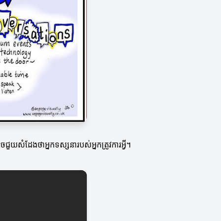
ាចជួយសំដែងថាអ្នកទស្សនារបស់អ្នកត្រូវការអ្វី។