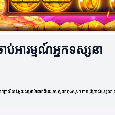
ចាប់អារម្មណ៍អ្នកទស្សនា
ាកត្តាសំខាន់មួយសម្រាប់ជោគជ័យរបស់ស្លតកំពុងឈ្នះ។ ការប្រើប្រាស់យុទ្ធសា