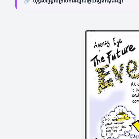
🔗
យុទ្ធសាស្ត្រសម្រាប់ការឈ្នះជាមួយស្លតកំពុងឈ្នះ