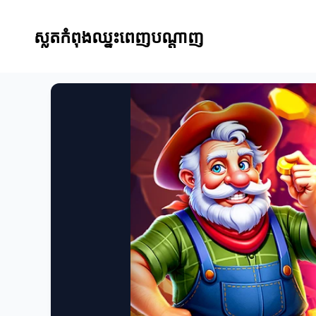
ស្លតកំពុងឈ្នះពេញបណ្តាញ