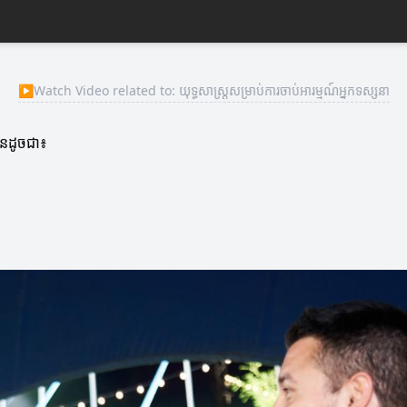
▶
Watch Video related to: យុទ្ធសាស្ត្រសម្រាប់ការចាប់អារម្មណ៍អ្នកទស្សនា
មានដូចជា៖