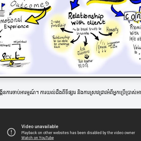
ការចាប់អារម្មណ៍។ ការយល់ដឹងពីទីផ្សារ និងការស្រាវជ្រាវអំពីអ្នកប្រើប្រាស់អ