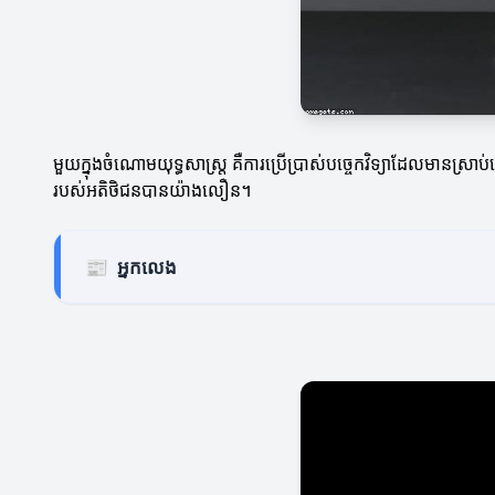
មួយក្នុងចំណោមយុទ្ធសាស្ត្រ គឺការប្រើប្រាស់បច្ចេកវិទ្យាដែលមានស្
របស់អតិថិជនបានយ៉ាងលឿន។
📰
អ្នកលេង