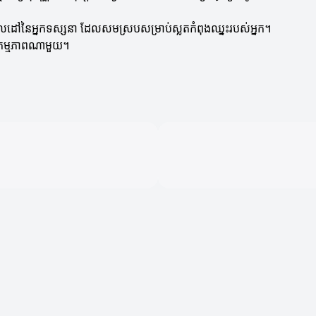
ោលដៅនៃអ្នកទស្សនា ដែលសមស្របសម្រាប់ស្លតកំពុងឈ្នះរបស់អ្នក។
ើសកម្មភាពណាមួយ។