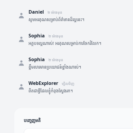
Daniel
២ ម៉ោងមុន
សូមអរគុណសម្រាប់ព័ត៌មានដ៏ល្អនេះ។
Sophia
២ ម៉ោងមុន
អត្ថបទល្អណាស់! អរគុណសម្រាប់ការចែករំលែក។
Sophia
២ ម៉ោងមុន
ខ្លឹមសារមានប្រយោជន៍ខ្លាំងណាស់។
WebExplorer
ម្សិលមិញ
ពិតជាអ្វីដែលខ្ញុំកំពុងស្វែងរក។
បញ្ចេញមតិ