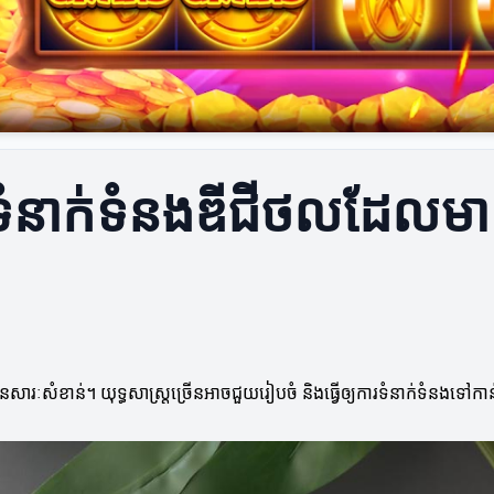
ារទំនាក់ទំនងឌីជីថលដែលមា
សារៈសំខាន់។ យុទ្ធសាស្ត្រច្រើនអាចជួយរៀបចំ និងធ្វើឲ្យការទំនាក់ទំនងទៅកា