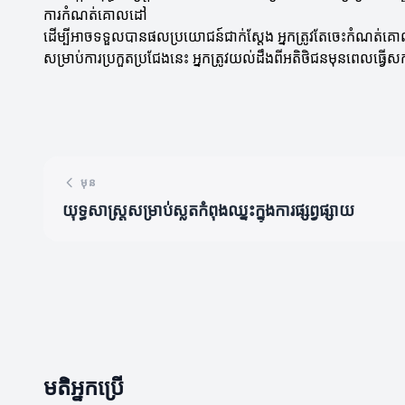
ការកំណត់គោលដៅ
ដើម្បីអាចទទួលបានផលប្រយោជន៍ជាក់ស្តែង អ្នកត្រូវតែចេះកំណត់គ
សម្រាប់ការប្រកួតប្រជែងនេះ អ្នកត្រូវយល់ដឹងពីអតិថិជនមុនពេលធ្វ
មុន
យុទ្ធសាស្ត្រសម្រាប់ស្លតកំពុងឈ្នះក្នុងការផ្សព្វផ្សាយ
មតិអ្នកប្រើ