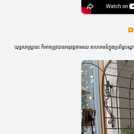
▶
យុទ្ធសាស្ត្រនេះ ក៏អាចត្រូវបានអនុវត្តតាមរយៈសហគមន៍ក្នុងប្រព័