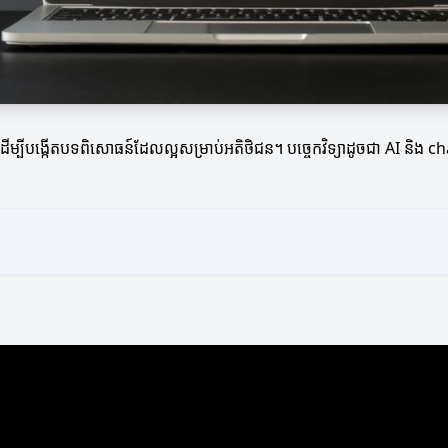
រាប់ដើម្បីបង្កើតបទពិសោធន៍ដែលល្អសម្រាប់អតិថិជន។ បច្ចេកវិទ្យាដូចជា AI 