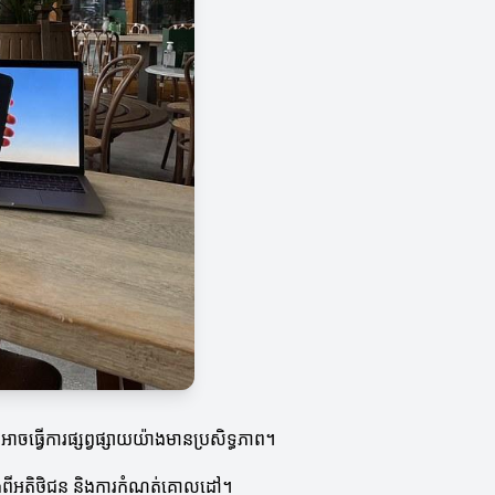
្វើការផ្សព្វផ្សាយយ៉ាងមានប្រសិទ្ធភាព។
ល់ដឹងពីអតិថិជន និងការកំណត់គោលដៅ។