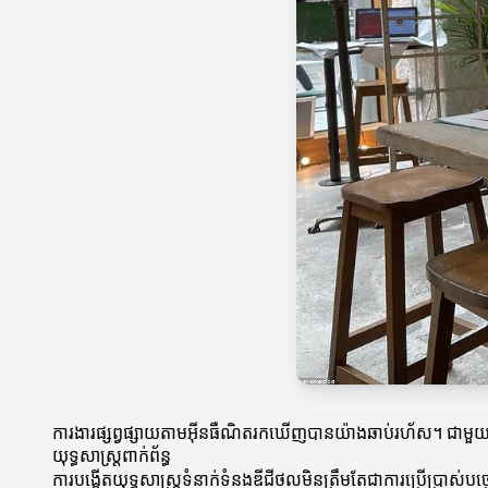
ការងារផ្សព្វផ្សាយតាមអ៊ីនធឺណិតរកឃើញបានយ៉ាងឆាប់រហ័ស។ ជាមួយន
យុទ្ធសាស្ត្រពាក់ព័ន្ធ
ការបង្កើតយុទ្ធសាស្ត្រទំនាក់ទំនងឌីជីថលមិនត្រឹមតែជាការប្រើប្រា