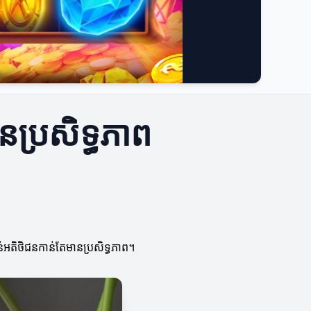
នប្រសិទ្ធភាព
ន់អតិថិជនកាន់តែមានប្រសិទ្ធភាព។