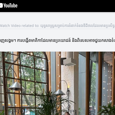
Watch Video related to: យុទ្ធសាស្ត្រសម្រាប់ការទំនាក់ទំនងឌីជីថលដែលមានប្រសិទ្
ន្ធបណ្តាញសង្គម។ ការបង្កើតមាតិកាដែលមានប្រយោជន៍ និងពិសេសអាចជួយកសាងទ