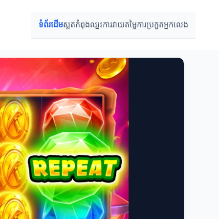
ទំព័រដើម
ស្លតកំពុងឈ្នះ
ការវាយតម្លៃ
ការប្រកួត
អ្នកលេង