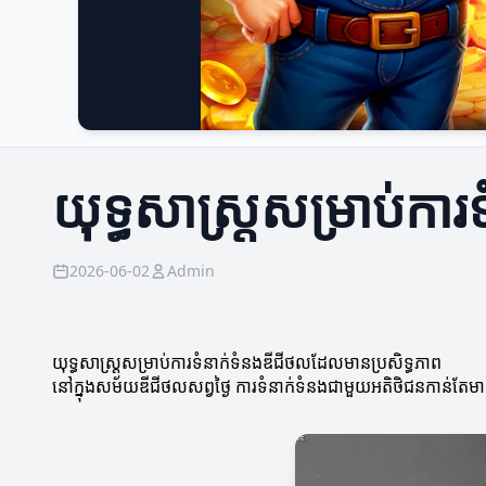
យុទ្ធសាស្ត្រសម្រាប់ក
2026-06-02
Admin
យុទ្ធសាស្ត្រសម្រាប់ការទំនាក់ទំនងឌីជីថលដែលមានប្រសិទ្ធភាព
នៅក្នុងសម័យឌីជីថលសព្វថ្ងៃ ការទំនាក់ទំនងជាមួយអតិថិជនកាន់តែមាន