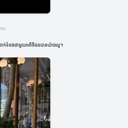
ធភាព
ំនាក់ទំនងជាមួយអតិថិជនបានយ៉ាងល្អ។