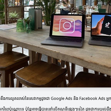
ឹងការលូតលាស់នៃសេវាកម្មដូចជា Google Ads និង Facebook Ads អ្នកអាចធ
ស់បច្ចេកវិទ្យាប៉ុណ្ណោះទេ ប៉ុន្តែអាចធ្វើបាននៅលើគណនីផ្សេងៗទៀត ដូចជាការយ