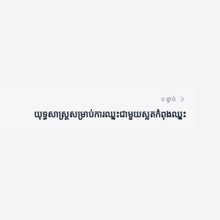
បន្ទាប់
យុទ្ធសាស្ត្រសម្រាប់ការឈ្នះជាមួយស្លតកំពុងឈ្នះ