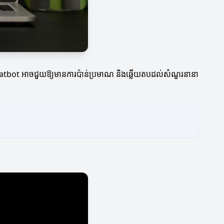
និង chatbot អាចជួយឱ្យមានការប៉ាន់ប្រមាណ និងឆ្លើយតបដល់សំណួរនានា