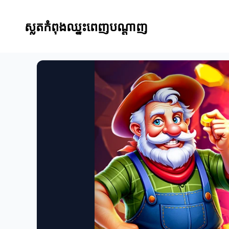
ស្លតកំពុងឈ្នះពេញបណ្តាញ