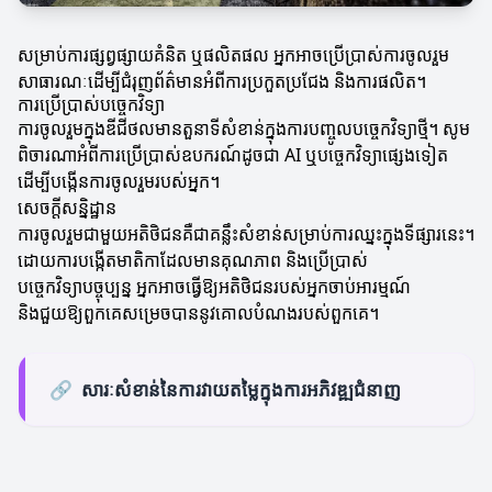
សម្រាប់ការផ្សព្វផ្សាយគំនិត ឬផលិតផល អ្នកអាចប្រើប្រាស់ការចូលរួម
សាធារណៈដើម្បីជំរុញព័ត៌មានអំពីការប្រកួតប្រជែង និងការផលិត។
ការប្រើប្រាស់បច្ចេកវិទ្យា
ការចូលរួមក្នុងឌីជីថលមានតួនាទីសំខាន់ក្នុងការបញ្ចូលបច្ចេកវិទ្យាថ្មី។ សូម
ពិចារណាអំពីការប្រើប្រាស់ឧបករណ៍ដូចជា AI ឬបច្ចេកវិទ្យាផ្សេងទៀត
ដើម្បីបង្កើនការចូលរួមរបស់អ្នក។
សេចក្ដីសន្និដ្ឋាន
ការចូលរួមជាមួយអតិថិជនគឺជាគន្លឹះសំខាន់សម្រាប់ការឈ្នះក្នុងទីផ្សារនេះ។
ដោយការបង្កើតមាតិកាដែលមានគុណភាព និងប្រើប្រាស់
បច្ចេកវិទ្យាបច្ចុប្បន្ន អ្នកអាចធ្វើឱ្យអតិថិជនរបស់អ្នកចាប់អារម្មណ៍
និងជួយឱ្យពួកគេសម្រេចបាននូវគោលបំណងរបស់ពួកគេ។
🔗
សារៈសំខាន់នៃការវាយតម្លៃក្នុងការអភិវឌ្ឍជំនាញ