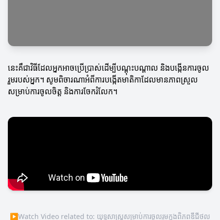
នេះគឺជាវិធីដែលអ្នកអាចប្រើប្រាស់ដើម្បីបណ្តុះបណ្តាល និងបង្កើនការចូល
រួមរបស់អ្នក។ សូមពិចារណាអំពីការបង្កើតមាតិកាដែលមានភាពស្រួល
សម្រាប់ការចូលចិត្ត និងការចែករំលែក។
▶
Watch Video related to: យុទ្ធសាស្ត្រសម្រាប់ការចូលរួមក្នុងពិភពឌីជីថល