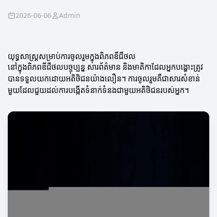
2026-06-06
Admin
យុទ្ធសាស្ត្រសម្រាប់ការចូលរួមក្នុងពិភពឌីជីថល
នៅក្នុងពិភពឌីជីថលបច្ចុប្បន្ន សារព័ត៌មាន និងមាតិកាដែលអ្នកបង្ហោះត្រូវ
បានទទួលយកដោយអតិថិជនយ៉ាងលឿន។ ការចូលរួមគឺជាសារសំខាន់
មួយដែលជួយដល់ការបង្កើតទំនាក់ទំនងជាមួយអតិថិជនរបស់អ្នក។