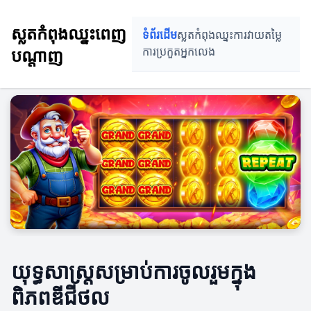
ស្លតកំពុងឈ្នះពេញ
ទំព័រដើម
ស្លតកំពុងឈ្នះ
ការវាយតម្លៃ
បណ្តាញ
ការប្រកួត
អ្នកលេង
យុទ្ធសាស្ត្រសម្រាប់ការចូលរួមក្នុង
ពិភពឌីជីថល