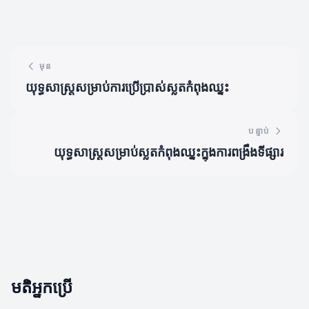
មុន
យុទ្ធសាស្ត្រសម្រាប់ការប្រើប្រាស់ស្លតកំពុងឈ្នះ
បន្ទាប់
យុទ្ធសាស្ត្រសម្រាប់ស្លតកំពុងឈ្នះក្នុងការពង្រឹងទីផ្សារ
មតិអ្នកប្រើ