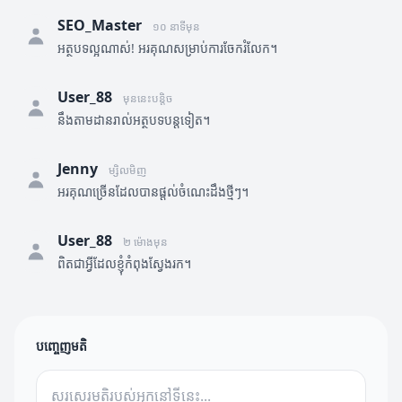
SEO_Master
១០ នាទីមុន
អត្ថបទល្អណាស់! អរគុណសម្រាប់ការចែករំលែក។
User_88
មុននេះបន្តិច
នឹងតាមដានរាល់អត្ថបទបន្តទៀត។
Jenny
ម្សិលមិញ
អរគុណច្រើនដែលបានផ្តល់ចំណេះដឹងថ្មីៗ។
User_88
២ ម៉ោងមុន
ពិតជាអ្វីដែលខ្ញុំកំពុងស្វែងរក។
បញ្ចេញមតិ