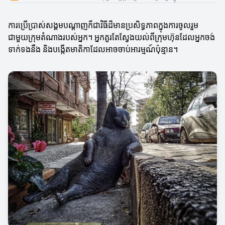
ការប្រើប្រាស់សង្គមបណ្ដាញក៏ជាវិធីដ៏មានប្រសិទ្ធភាពក្នុងការចូលរួម
ជាមួយក្រុមតំណាងរបស់អ្នក។ អ្នកគួរតែស្វែងយល់ពីក្រុមហ៊ុនដែលអ្នកចង់
ទាក់ទងនឹង និងបង្កើតមាតិកាដែលអាចចាប់អារម្មណ៍ប៉ុន្មាន។