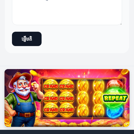
ផ្ញើមតិ