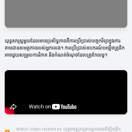
យុទ្ធសាស្ត្រមួយដែលមានប្រសិទ្ធភាពគឺការប្រើប្រាស់បច្ចេកវិទ្យាក្នុងការ
តាមដានសមត្ថភាពរបស់អ្នកលេង។ ការប្រើប្រាស់ឧបករណ៍អេឡិចត្រូនិក
អាចជួយសម្រួលការវិភាគ និងកំណត់ចំណុចដែលត្រូវកែលម្អ។
Watch Video related to: យុទ្ធសាស្ត្រសម្រាប់អ្នកលេងដើម្បីពង្រីក
▶