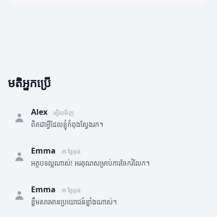
មតិអ្នកប្រើ
Alex
ម្សិលមិញ
ពិតជាអ្វីដែលខ្ញុំកំពុងស្វែងរក។
Emma
៣ ថ្ងៃមុន
អត្ថបទល្អណាស់! អរគុណសម្រាប់ការចែករំលែក។
Emma
៣ ថ្ងៃមុន
ខ្លឹមសារមានប្រយោជន៍ខ្លាំងណាស់។