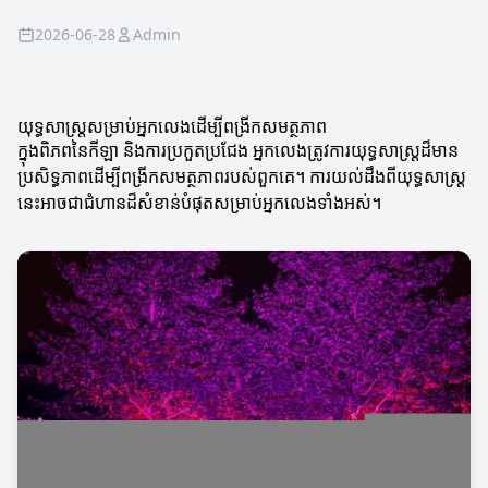
2026-06-28
Admin
យុទ្ធសាស្ត្រសម្រាប់អ្នកលេងដើម្បីពង្រីកសមត្ថភាព
ក្នុងពិភពនៃកីឡា និងការប្រកួតប្រជែង អ្នកលេងត្រូវការយុទ្ធសាស្ត្រដ៏មាន
ប្រសិទ្ធភាពដើម្បីពង្រីកសមត្ថភាពរបស់ពួកគេ។ ការយល់ដឹងពីយុទ្ធសាស្ត្រ
នេះអាចជាជំហានដ៏សំខាន់បំផុតសម្រាប់អ្នកលេងទាំងអស់។