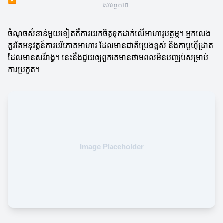
សមត្ថភាព
ចំណុចសំខាន់មួយទៀតគឺការយកចិត្តទុកដាក់លើអាហារូបត្ថម្ភ។ អ្នកលេង
គួរតែអនុវត្តន៍ការបរិភោគអាហារ ដែលមានជាតិប្រេងខ្ពស់ និងកាបូហ៊ីដ្រាត
ដែលមានសរីរាង្គ។ នេះនឹងជួយឲ្យពួកគេមានថាមពលមិនបញ្ឈប់សម្រាប់
ការប្រកួត។