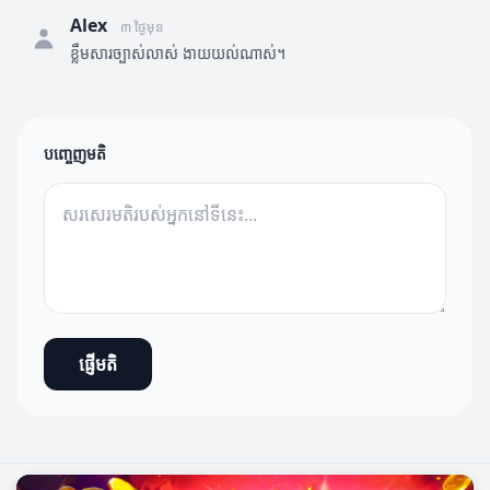
Alex
៣ ថ្ងៃមុន
ខ្លឹមសារច្បាស់លាស់ ងាយយល់ណាស់។
បញ្ចេញមតិ
ផ្ញើមតិ