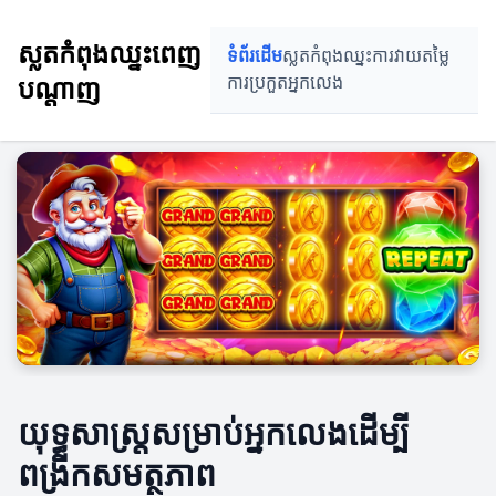
ស្លតកំពុងឈ្នះពេញ
ទំព័រដើម
ស្លតកំពុងឈ្នះ
ការវាយតម្លៃ
បណ្តាញ
ការប្រកួត
អ្នកលេង
យុទ្ធសាស្ត្រសម្រាប់អ្នកលេងដើម្បី
ពង្រីកសមត្ថភាព