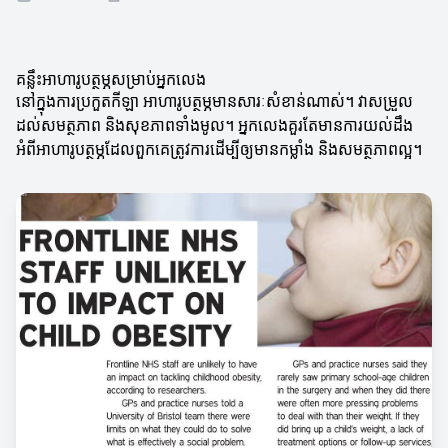
គន្លឹះអាហារូបត្ថម្ភសម្រាប់អ្នកលេង
នៅក្នុងការប្រកួតកីឡា អាហារូបត្ថម្ភមានសារៈសំខាន់ណាស់។ វាសម្រួល
ដល់សមត្ថភាព និងសុខភាពទាំងមូល។ អ្នកលេងគួរតែមានការយល់ដឹង
អំពីអាហារូបត្ថម្ភដែលពួកគេត្រូវការដើម្បីឲ្យមានកម្លាំង និងសមត្ថភាពល្អ។