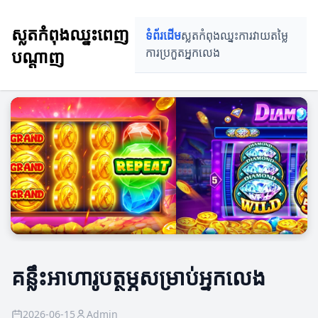
ស្លតកំពុងឈ្នះពេញ
ទំព័រដើម
ស្លតកំពុងឈ្នះ
ការវាយតម្លៃ
បណ្តាញ
ការប្រកួត
អ្នកលេង
គន្លឹះអាហារូបត្ថម្ភសម្រាប់អ្នកលេង
2026-06-15
Admin