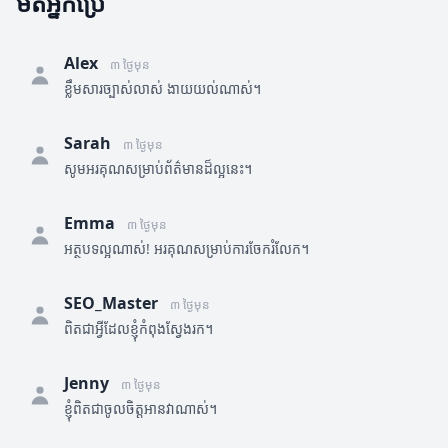
មតិអ្នកប្រើ
Alex
៣ ថ្ងៃមុន
ខ្លឹមសារច្បាស់លាស់ ងាយយល់ណាស់។
Sarah
៣ ថ្ងៃមុន
សូមអរគុណសម្រាប់ព័ត៌មានដ៏ល្អនេះ។
Emma
៣ ថ្ងៃមុន
អត្ថបទល្អណាស់! អរគុណសម្រាប់ការចែករំលែក។
SEO_Master
៣ ថ្ងៃមុន
ពិតជាអ្វីដែលខ្ញុំកំពុងស្វែងរក។
Jenny
៣ ថ្ងៃមុន
ខ្ញុំពិតជាចូលចិត្តអានវាណាស់។