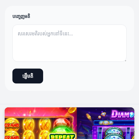
បញ្ចេញមតិ
ផ្ញើមតិ