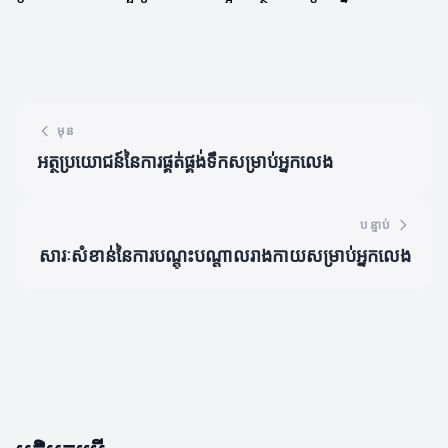
មុន
អត្ថប្រយោជន៍នៃការផ្គត់ផ្គង់ទឹកសម្រាប់អ្នកលេង
បន្ទាប់
សារៈសំខាន់នៃការបណ្តុះបណ្តាលរាងកាយសម្រាប់អ្នកលេង