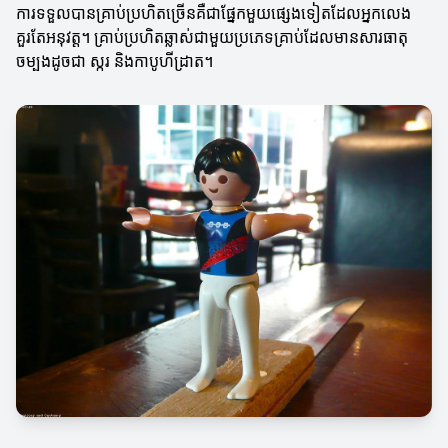
ការទទួលបានគ្រាប់ប្រហិតច្រើនគឺជាផ្នែកមួយផ្សេងទៀតដែលអ្នកលេង
គួរតែអនុវត្ត។ គ្រាប់ប្រហិតឆ្លាស់ជាមួយប្រភេទគ្រាប់ដែលមានសារធាតុ
ចម្បងដូចជា ស្ករ និងកាបូហីដ្រាត។