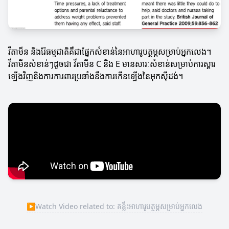
វីតាមីន និងរ៉ែធម្មជាតិគឺជាផ្នែកសំខាន់នៃអាហារូបត្ថម្ភសម្រាប់អ្នកលេង។
វីតាមីនសំខាន់ៗដូចជា វីតាមីន C និង E មានសារៈសំខាន់សម្រាប់ការស្ដារ
ឡើងវិញនិងការការពារប្រឆាំងនឹងការកើនឡើងនៃអុកស៊ីដង់។
▶
Watch Video related to: គន្លឹះអាហារូបត្ថម្ភសម្រាប់អ្នកលេង