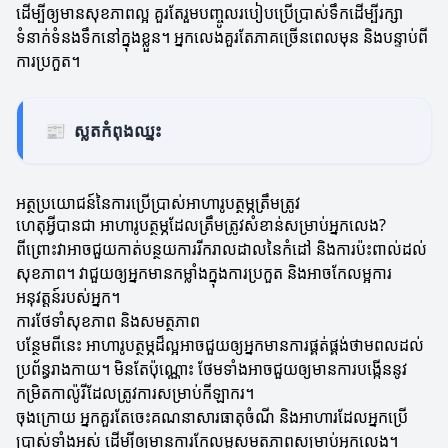
ដើម្បីឲ្យមានសុខភាពល្អ គួរតែរួមបញ្ចូលរបៀបប្រើប្រាស់ទឹកដើម្បីរក្សា
ទំនាក់ទំនងទឹកនៅក្នុងខ្លួន។ អ្នកលេងគួរតែភាគច្រើន​ពេលមុន និងបន្ទាប់ពី
ការប្រកួត។
📰
ស្លតកំពុងឈ្នះ
អត្ថប្រយោជន៍នៃការប្រើប្រាស់អាហារូបត្ថម្ភត្រឹមត្រូវ
ហេតុអ្វីបានជា អាហារូបត្ថម្ភដែលត្រឹមត្រូវសំខាន់សម្រាប់អ្នកលេង?
ពីព្រោះវាអាចជួយកាត់បន្ថយការរីករាលដាលនៃកំដៅ និងការប៉ះពាល់ដល់
សុខភាព។ វាជួយឲ្យអ្នកមានកម្លាំងក្នុងការប្រកួត និងអាចកែលម្អការ
អនុវត្តន៍របស់អ្នក។
ការថែទាំសុខភាព និងសមត្ថភាព
បន្ថែមពីនេះ អាហារូបត្ថម្ភដ៏ល្អអាចជួយឲ្យអ្នកមានការផ្គត់ផ្គង់ថាមពលដល់
ប្រព័ន្ធរាងកាយ។ មិនតែប៉ុណ្ណោះ ថែមទាំងអាចជួយឲ្យមានការបង្កើននូវ
កម្រិតកាល៉ូរីដែលត្រូវការសម្រាប់កីឡាករ។
ចុងក្រោយ អ្នកគួរតែចេះគណនាសារធាតុចំណី និងអាហារដែលអ្នកប្រើ
ប្រាស់ទាំងអស់ ដើម្បីឲ្យមានការកែលម្អសមត្ថភាពសម្រាប់អ្នកលេង។