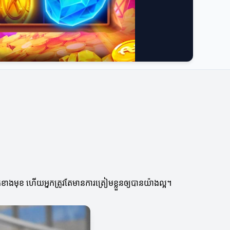
កខាងមុខ ហើយអ្នកត្រូវតែមានការត្រៀមខ្លួនឲ្យបានយ៉ាងល្អ។