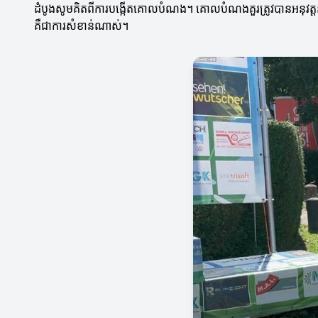
ដំបូងសូមគិតពីការបង្កើតគោលបំណង។ គោលបំណងគួរត្រូវបានអនុវត្
គឺជាការសំខាន់ណាស់។