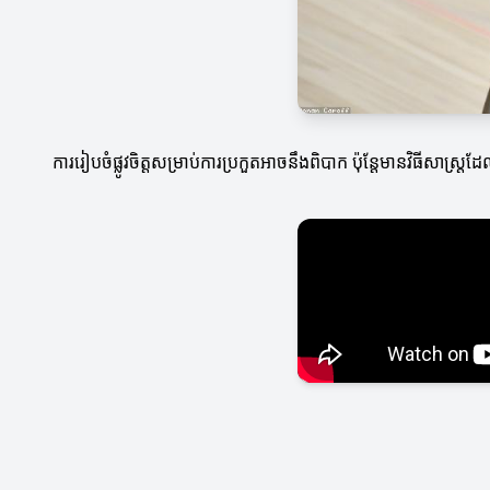
ការរៀបចំផ្លូវចិត្តសម្រាប់ការប្រកួតអាចនឹងពិបាក ប៉ុន្តែមានវិធីសា