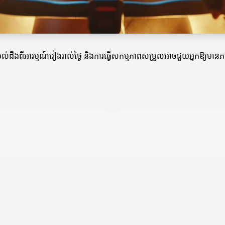
ការយល់ដឹងពីអារម្មណ៍រៀងរាល់ថ្ងៃ និងការធ្វើសកម្មភាពសម្រួលអាចជួយអ្នកឱ្យមាន