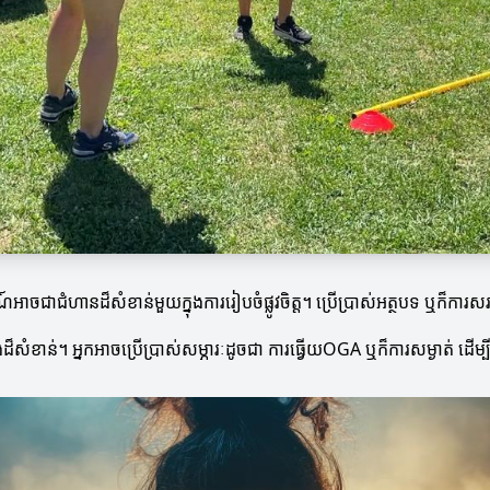
មណ៍អាចជាជំហានដ៏សំខាន់មួយក្នុងការរៀបចំផ្លូវចិត្ត។ ប្រើប្រាស់អត្ថបទ ឬក៏ការសរ
្លងដ៏សំខាន់។ អ្នកអាចប្រើប្រាស់សម្ភារៈដូចជា ការធ្វើយOGA ឬក៏ការសម្ងាត់ ដើម្បីធ្វ