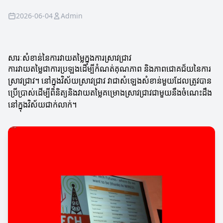
2026-06-04
Admin
សារៈសំខាន់នៃការវាយតម្លៃក្នុងការស្រាវជ្រាវ
ការវាយតម្លៃជាការប្រឡងដើម្បីកំណត់គុណភាព និងភាពជោគជ័យនៃការ
ស្រាវជ្រាវ។ នៅក្នុងវិស័យស្រាវជ្រាវ វាជាសំឡេងសំខាន់មួយដែលត្រូវបាន
ប្រើប្រាស់ដើម្បីពិនិត្យនិងវាយតម្លៃគម្រោងស្រាវជ្រាវជាមួយនឹងចំណេះដឹង
នៅក្នុងវិស័យជាក់លាក់។