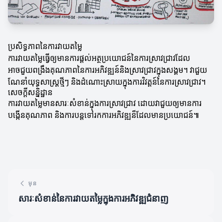
ប្រសិទ្ធភាពនៃការវាយតម្លៃ
ការវាយតម្លៃធ្វើឲ្យមានការផ្តល់អត្ថប្រយោជន៍នៃការស្រាវជ្រាវដែល
អាចជួយពង្រឹងគុណភាពនៃការអភិវឌ្ឍន៍និងស្រាវជ្រាវក្នុងសង្គម។ វាជួយ
ណែនាំយុទ្ធសាស្ត្រថ្មីៗ និងដំណោះស្រាយក្នុងការវិវត្តន៍នៃការស្រាវជ្រាវ។
សេចក្តីសន្និដ្ឋាន
ការវាយតម្លៃមានសារៈសំខាន់ក្នុងការស្រាវជ្រាវ ដោយវាជួយឲ្យមានការ
បង្កើនគុណភាព និងការបន្តទៅរកការអភិវឌ្ឍន៏ដែលមានប្រយោជន៍៕
មុន
សារៈសំខាន់នៃការវាយតម្លៃក្នុងការអភិវឌ្ឍជំនាញ