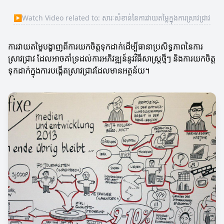
▶
Watch Video related to: សារៈសំខាន់នៃការវាយតម្លៃក្នុងការស្រាវជ្រាវ
ការវាយតម្លៃបង្ហាញពីការយកចិត្តទុកដាក់ដើម្បីធានាប្រសិទ្ធភាពនៃការ
ស្រាវជ្រាវ ដែលអាចគាំទ្រដល់ការអភិវឌ្ឍន៍នូវវិធីសាស្ត្រថ្មីៗ និងការយកចិត្ត
ទុកដាក់ក្នុងការបង្កើតស្រាវជ្រាវដែលមានអត្ថន័យ។