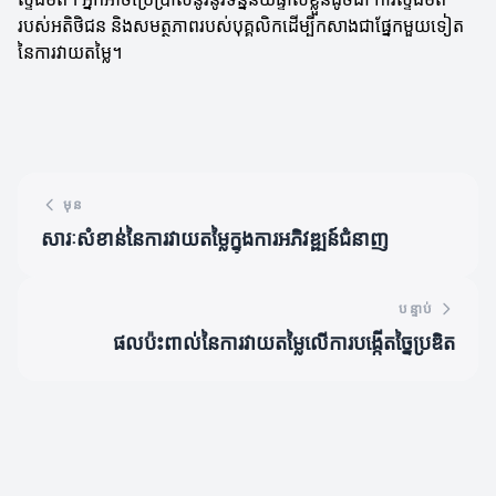
របស់អតិថិជន និងសមត្ថភាពរបស់បុគ្គលិកដើម្បីកសាងជាផ្នែកមួយទៀត
នៃការវាយតម្លៃ។
មុន
សារៈសំខាន់នៃការវាយតម្លៃក្នុងការអភិវឌ្ឍន៍ជំនាញ
បន្ទាប់
ផលប៉ះពាល់នៃការវាយតម្លៃលើការបង្កើតច្នៃប្រឌិត