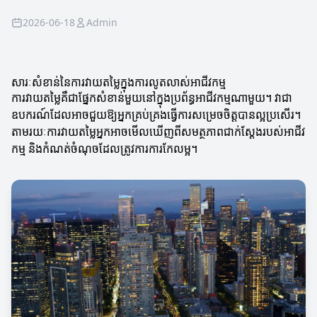
2026-06-18
Admin
សារៈសំខាន់នៃការវាយតម្លៃក្នុងការលូតលាស់អាជីវកម្ម
ការវាយតម្លៃគឺជាផ្នែកសំខាន់មួយនៅក្នុងប្រព័ន្ធអាជីវកម្មណាមួយ។ វាជា
ឧបករណ៍ដែលអាចជួយឱ្យអ្នកគ្រប់គ្រងធ្វើការសម្រេចចិត្តបានល្អប្រសើរ។
តាមរយៈការវាយតម្លៃអ្នកអាចមើលឃើញពីសមត្ថភាពជាក់ស្តែងរបស់អាជីវ
កម្ម និងកំណត់ចំណុចដែលត្រូវការការកែលម្អ។