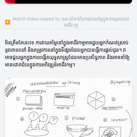
Watch Video related to: សារៈសំខាន់នៃការវាយតម្លៃក្នុងការលូតលាស់
▶
អាជីវកម្ម
មិនត្រឹមតែនេះទេ ការវាយតម្លៃនៅក្នុងអាជីវកម្មអាចជួយអ្នកកំណត់ស្រាប់
នូវគោលដៅ និងតម្រូវការនៅក្នុងទីផ្សារដែលអ្នកបានធ្វើការផ្តល់ជូន។ វា
អាចជួយអ្នកក្នុងការបង្កើតយុទ្ធសាស្ត្រដែលមានប្រសិទ្ធភាព និងអាចនាំឱ្យ
មានជោគជ័យក្នុងការអភិវឌ្ឍន៍អាជីវកម្ម។