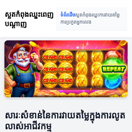
ស្លតកំពុងឈ្នះពេញ
ទំព័រដើម
ស្លតកំពុងឈ្នះ
ការវាយតម្លៃ
បណ្តាញ
ការប្រកួត
អ្នកលេង
សារៈសំខាន់នៃការវាយតម្លៃក្នុងការលូត
លាស់អាជីវកម្ម