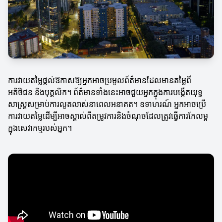
ការវាយតម្លៃផ្តល់ឱកាសឱ្យអ្នកអាចប្រមូលព័ត៌មានដែលមានតម្លៃពី
អតិថិជន និងបុគ្គលិក។ ព័ត៌មានទាំងនេះអាចជួយអ្នកក្នុងការបង្កើតយុទ្ធ
សាស្ត្រសម្រាប់ការលូតលាស់នាពេលអនាគត។ ឧទាហរណ៍ អ្នកអាចប្រើ
ការវាយតម្លៃដើម្បីអាចស្គាល់ពីតម្រូវការនិងចំណុចដែលត្រូវធ្វើការកែលម្អ
ក្នុងសេវាកម្មរបស់អ្នក។