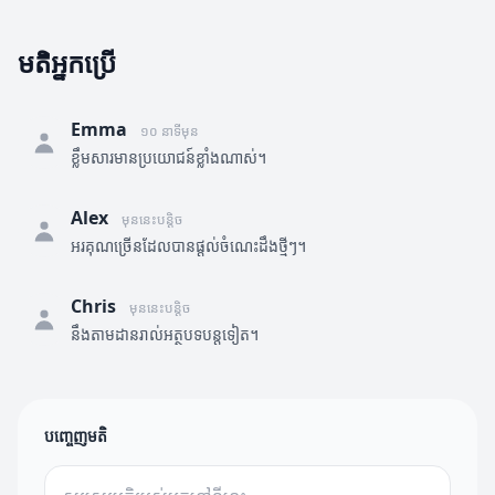
មតិអ្នកប្រើ
Emma
១០ នាទីមុន
ខ្លឹមសារមានប្រយោជន៍ខ្លាំងណាស់។
Alex
មុននេះបន្តិច
អរគុណច្រើនដែលបានផ្តល់ចំណេះដឹងថ្មីៗ។
Chris
មុននេះបន្តិច
នឹងតាមដានរាល់អត្ថបទបន្តទៀត។
បញ្ចេញមតិ