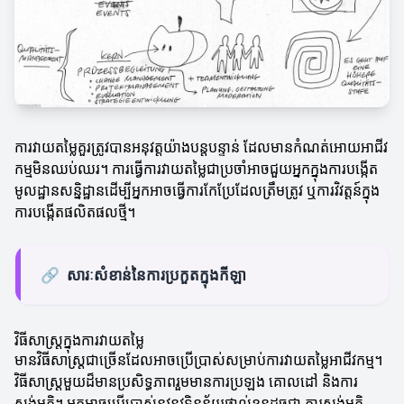
ការវាយតម្លៃគួរត្រូវបានអនុវត្តយ៉ាងបន្តបន្ទាន់ ដែលមានកំណត់អោយអាជីវ
កម្មមិនឈប់ឈរ។ ការធ្វើការវាយតម្លៃជាប្រចាំអាចជួយអ្នកក្នុងការបង្កើត
មូលដ្ឋានសន្និដ្ឋានដើម្បីអ្នកអាចធ្វើការកែប្រែដែលត្រឹមត្រូវ ឬការវិវត្តន៍ក្នុង
ការបង្កើតផលិតផលថ្មី។
🔗
សារៈសំខាន់នៃការប្រកួតក្នុងកីឡា
វិធីសាស្ត្រក្នុងការវាយតម្លៃ
មានវិធីសាស្ត្រជាច្រើនដែលអាចប្រើប្រាស់សម្រាប់ការវាយតម្លៃអាជីវកម្ម។
វិធីសាស្ត្រមួយដ៏មានប្រសិទ្ធភាពរួមមានការប្រឡង គោលដៅ និងការ
ស្ទង់មតិ។ អ្នកអាចប្រើប្រាស់នូវនូវទិន្នន័យផ្ទាល់ខ្លួនដូចជា ការស្ទង់មតិ