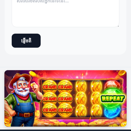
ផ្ញើមតិ