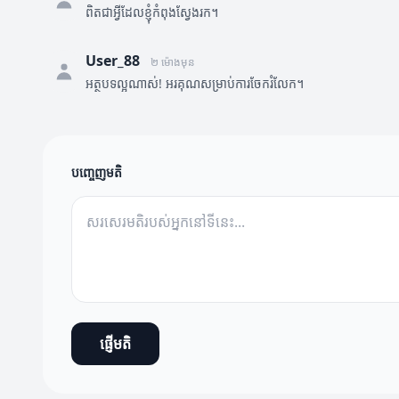
ពិតជាអ្វីដែលខ្ញុំកំពុងស្វែងរក។
User_88
២ ម៉ោងមុន
អត្ថបទល្អណាស់! អរគុណសម្រាប់ការចែករំលែក។
បញ្ចេញមតិ
ផ្ញើមតិ