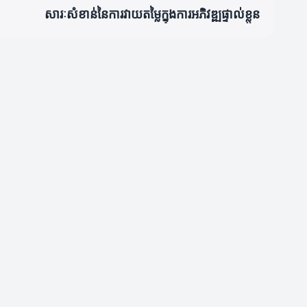
សារៈសំខាន់នៃការវាយតម្លៃក្នុងការអភិវឌ្ឍផ្ទាល់ខ្លួន