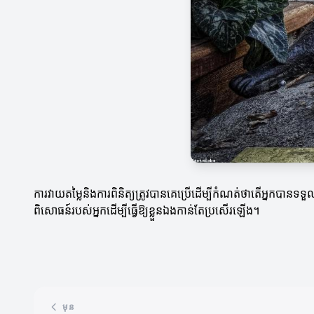
ការវាយតម្លៃនិងការពិនិត្យត្រូវបានគេប្រើដើម្បីកំណត់ថាតើអ្នកបាន
ពិសោធន៍របស់អ្នកដើម្បីធ្វើឱ្យខ្លួនឯងកាន់តែប្រសើរឡើង។
មុន