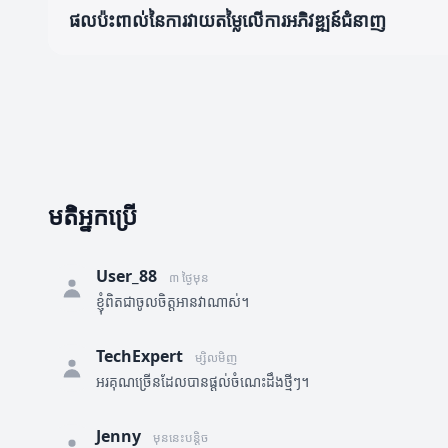
ផលប៉ះពាល់នៃការវាយតម្លៃលើការអភិវឌ្ឍន៍ជំនាញ
មតិអ្នកប្រើ
User_88
៣ ថ្ងៃមុន
ខ្ញុំពិតជាចូលចិត្តអានវាណាស់។
TechExpert
ម្សិលមិញ
អរគុណច្រើនដែលបានផ្តល់ចំណេះដឹងថ្មីៗ។
Jenny
មុននេះបន្តិច