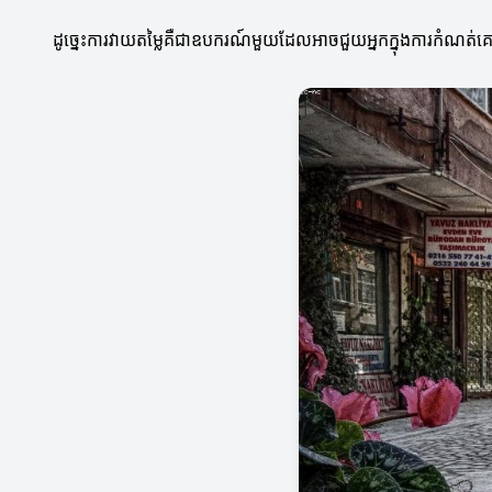
ដូច្នេះការវាយតម្លៃគឺជាឧបករណ៍មួយដែលអាចជួយអ្នកក្នុងការកំណត់គោលប