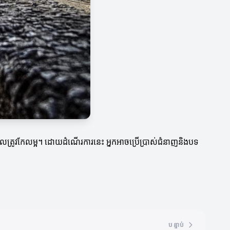
ីដែលត្រូវកែលម្អ។ ដោយដំណើរការនេះ អ្នកអាចប្រើប្រាស់ជំនាញនិងបទ
បន្ទាប់