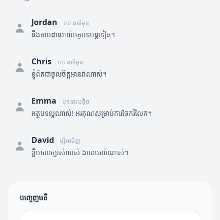
Jordan
១០ នាទីមុន
នឹងតាមដានរាល់អត្ថបទបន្តទៀត។
Chris
១០ នាទីមុន
ខ្ញុំពិតជាចូលចិត្តអានវាណាស់។
Emma
មុននេះបន្តិច
អត្ថបទល្អណាស់! អរគុណសម្រាប់ការចែករំលែក។
David
ម្សិលមិញ
ខ្លឹមសារច្បាស់លាស់ ងាយយល់ណាស់។
បញ្ចេញមតិ