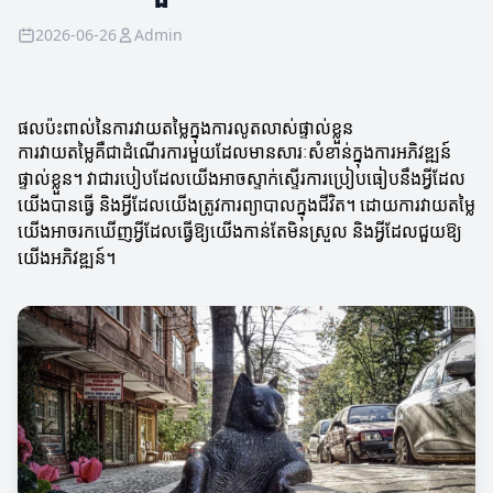
2026-06-26
Admin
ផលប៉ះពាល់នៃការវាយតម្លៃក្នុងការលូតលាស់ផ្ទាល់ខ្លួន
ការវាយតម្លៃគឺជាដំណើរការមួយដែលមានសារៈសំខាន់ក្នុងការអភិវឌ្ឍន៍
ផ្ទាល់ខ្លួន។ វាជារបៀបដែលយើងអាចស្ទាក់ស្ទើរការប្រៀបធៀបនឹងអ្វីដែល
យើងបានធ្វើ និងអ្វីដែលយើងត្រូវការព្យាបាលក្នុងជីវិត។ ដោយការវាយតម្លៃ
យើងអាចរកឃើញអ្វីដែលធ្វើឱ្យយើងកាន់តែមិនស្រួល និងអ្វីដែលជួយឱ្យ
យើងអភិវឌ្ឍន៍។