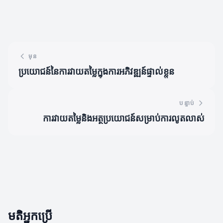
មុន
ប្រយោជន៍នៃការវាយតម្លៃក្នុងការអភិវឌ្ឍន៍ផ្ទាល់ខ្លួន
បន្ទាប់
ការវាយតម្លៃនិងអត្ថប្រយោជន៍សម្រាប់ការលូតលាស់
មតិអ្នកប្រើ