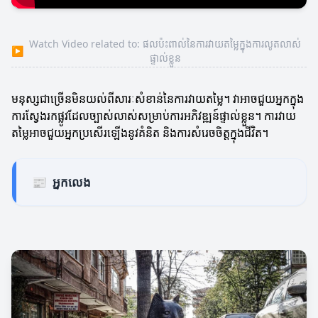
Watch Video related to: ផលប៉ះពាល់នៃការវាយតម្លៃក្នុងការលូតលាស់
▶
ផ្ទាល់ខ្លួន
មនុស្សជាច្រើនមិនយល់ពីសារៈសំខាន់នៃការវាយតម្លៃ។ វាអាចជួយអ្នកក្នុង
ការស្វែងរកផ្លូវដែលច្បាស់លាស់សម្រាប់ការអភិវឌ្ឍន៍ផ្ទាល់ខ្លួន។ ការវាយ
តម្លៃអាចជួយអ្នកប្រសើរឡើងនូវគំនិត និងការសំរេចចិត្តក្នុងជីវិត។
📰
អ្នកលេង