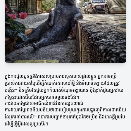
ក្នុងការផ្តល់ជូននូវឱកាសសម្រាប់ការលូតលាស់ផ្ទាល់ខ្លួន អ្នកអាចប្រើ
ប្រាស់ការវាយតម្លៃដើម្បីកំណត់គោលដៅថ្មី និងចំណុចខ្សោយដែលត្រូវ
បង្កើន។ មិនត្រឹមតែជួយអ្នកកំណត់ចំណុចខ្សោយទេ ប៉ុន្តែវាក៏ជួយអ្នកវាយ
តម្លៃនូវជោគជ័យដែលអ្នកបានទទួលផងដែរ។
ការវាយតម្លៃជាសមាជិកសំខាន់នៃការលូតលាស់
ការវាយតម្លៃអាចនិយមន័យថាជារបៀបមួយក្នុងការបង្ហាញពីភាពជោគជ័យ
នៃអ្នកនៅខាងលើ។ វាជាការបញ្ជាក់ថាអ្នកកំពុងរីកចម្រើន និងមានក្តីស្រមៃ
ដើម្បីធ្វើអ្វីដែលល្អប្រសើរ។