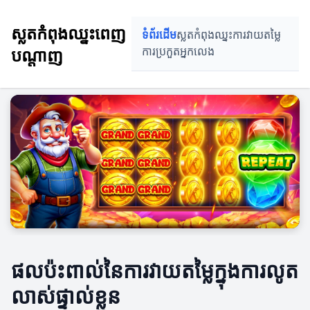
ស្លតកំពុងឈ្នះពេញ
ទំព័រដើម
ស្លតកំពុងឈ្នះ
ការវាយតម្លៃ
បណ្តាញ
ការប្រកួត
អ្នកលេង
ផលប៉ះពាល់នៃការវាយតម្លៃក្នុងការលូត
លាស់ផ្ទាល់ខ្លួន