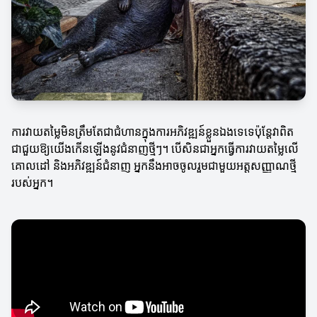
ការវាយតម្លៃមិនត្រឹមតែជាជំហានក្នុងការអភិវឌ្ឍន៍ខ្លួនឯងទេទេប៉ុន្តែវាពិត
ជាជួយឱ្យយើងកើនឡើងនូវជំនាញថ្មីៗ។ បើសិនជាអ្នកធ្វើការវាយតម្លៃលើ
គោលដៅ និងអភិវឌ្ឍន៍ជំនាញ អ្នកនឹងអាចចូលរួមជាមួយអត្តសញ្ញាណថ្មី
របស់អ្នក។