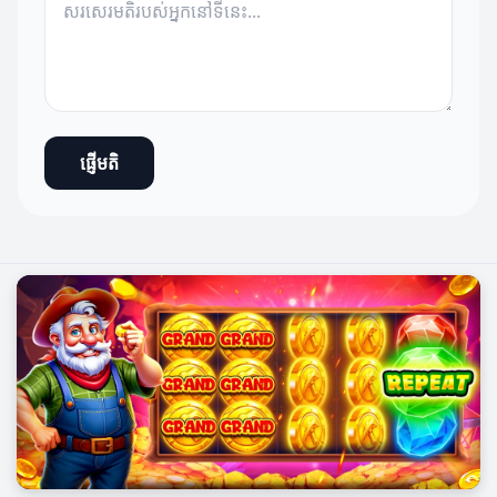
ផ្ញើមតិ