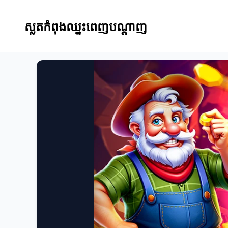
ស្លតកំពុងឈ្នះពេញបណ្តាញ