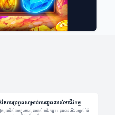
់នៃការប្រកួតសម្រាប់ការលូតលាស់អាជីវកម្ម
្នែកមួយដ៏សំខាន់ក្នុងការលូតលាស់អាជីវកម្ម។ អត្ថបទនេះនឹងពន្យល់អំពី